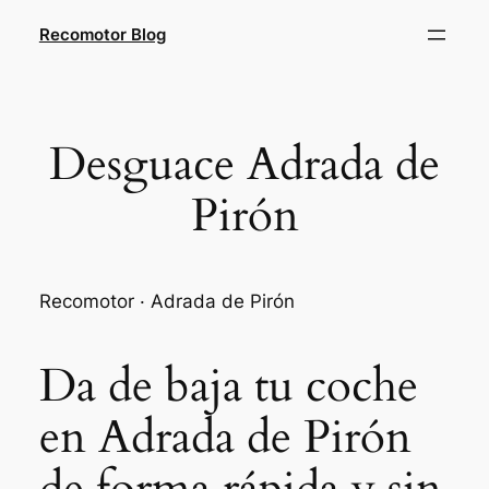
Saltar
Recomotor Blog
al
contenido
Desguace Adrada de
Pirón
Recomotor · Adrada de Pirón
Da de baja tu coche
en Adrada de Pirón
de forma rápida y sin