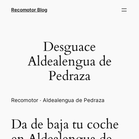
Saltar
Recomotor Blog
al
contenido
Desguace
Aldealengua de
Pedraza
Recomotor · Aldealengua de Pedraza
Da de baja tu coche
en Aldealengua de