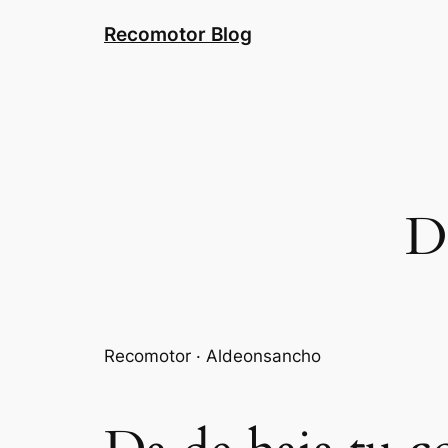
Saltar
Recomotor Blog
al
contenido
D
Recomotor · Aldeonsancho