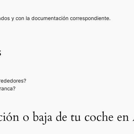
zados y con la documentación correspondiente.
s
rededores?
rranca?
sación o baja de tu coche e