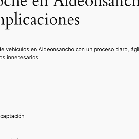
coche en Aldeonsanc
mplicaciones
de vehículos en Aldeonsancho con un proceso claro, ági
os innecesarios.
e captación