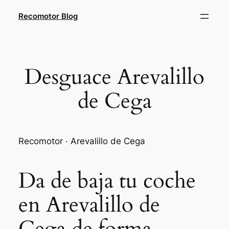
Saltar
Recomotor Blog
al
contenido
Desguace Arevalillo
de Cega
Recomotor · Arevalillo de Cega
Da de baja tu coche
en Arevalillo de
Cega de forma