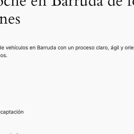
oche en Barruda de 
nes
de vehículos en Barruda con un proceso claro, ágil y or
ios.
e captación