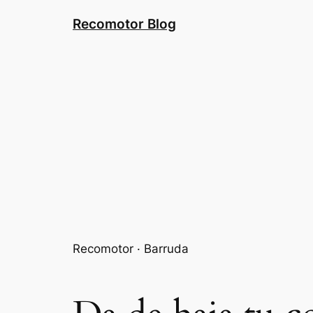
Saltar
Recomotor Blog
al
contenido
Recomotor · Barruda