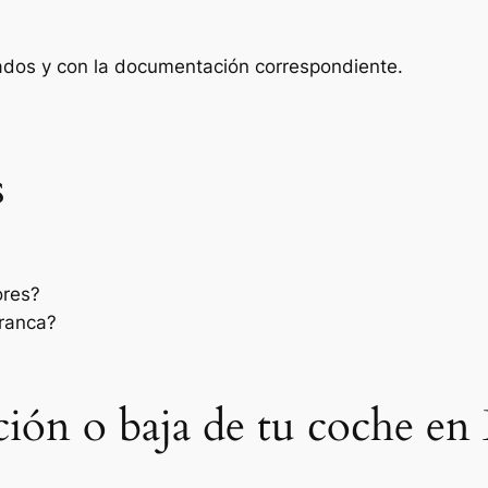
zados y con la documentación correspondiente.
s
ores?
rranca?
sación o baja de tu coche en