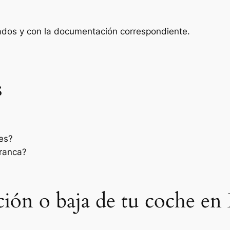
zados y con la documentación correspondiente.
s
es?
rranca?
ación o baja de tu coche en