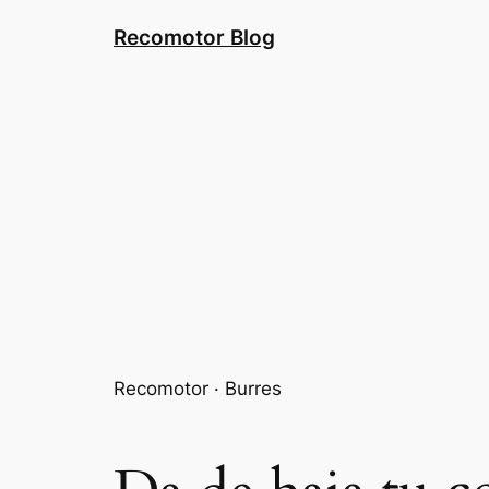
Saltar
Recomotor Blog
al
contenido
Recomotor · Burres