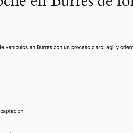
oche en Burres de fo
e vehículos en Burres con un proceso claro, ágil y ori
e captación