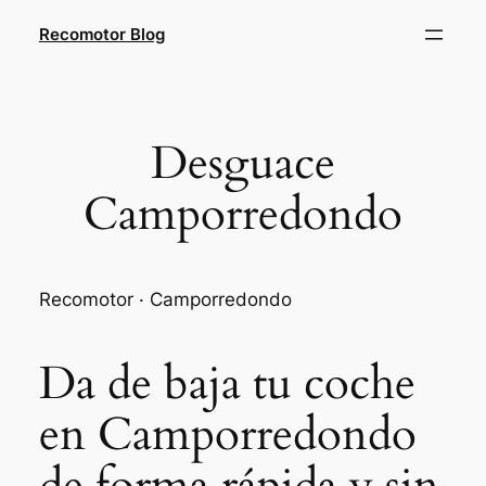
Saltar
Recomotor Blog
al
contenido
Desguace
Camporredondo
Recomotor · Camporredondo
Da de baja tu coche
en Camporredondo
de forma rápida y sin