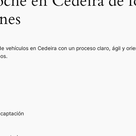
oche en Cedeira de f
nes
de vehículos en Cedeira con un proceso claro, ágil y or
ios.
e captación