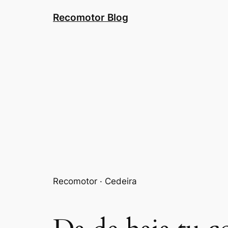
Saltar
Recomotor Blog
al
contenido
Recomotor · Cedeira