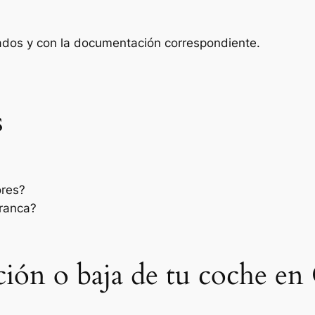
zados y con la documentación correspondiente.
s
ores?
rranca?
sación o baja de tu coche en