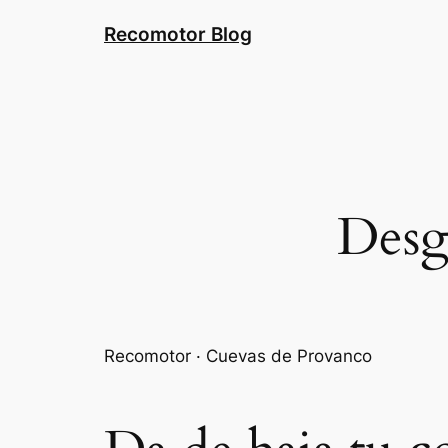
Saltar
Recomotor Blog
al
contenido
Desg
Recomotor · Cuevas de Provanco