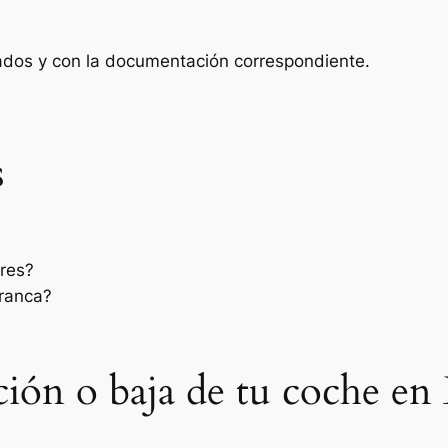
zados y con la documentación correspondiente.
s
res?
rranca?
sación o baja de tu coche e