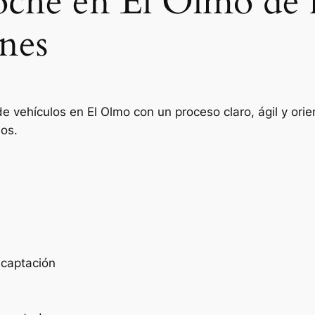
coche en El Olmo de 
nes
de vehículos en El Olmo con un proceso claro, ágil y or
ios.
e captación