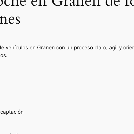
coche en Grañen de f
nes
de vehículos en Grañen con un proceso claro, ágil y or
ios.
e captación