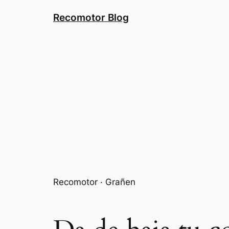
Saltar
Recomotor Blog
al
contenido
Recomotor · Grañen