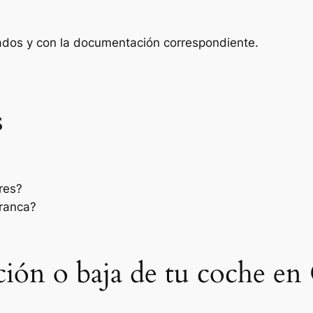
zados y con la documentación correspondiente.
s
res?
rranca?
sación o baja de tu coche e