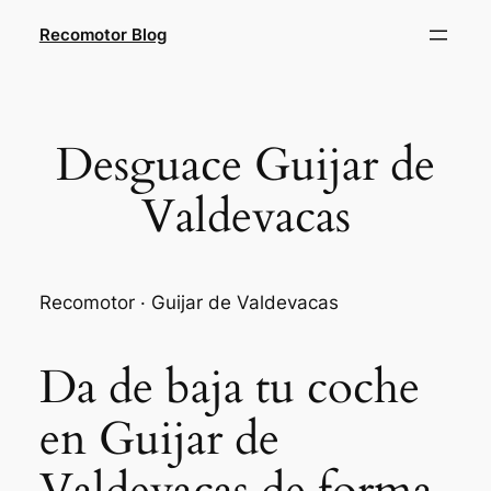
Saltar
Recomotor Blog
al
contenido
Desguace Guijar de
Valdevacas
Recomotor · Guijar de Valdevacas
Da de baja tu coche
en Guijar de
Valdevacas de forma