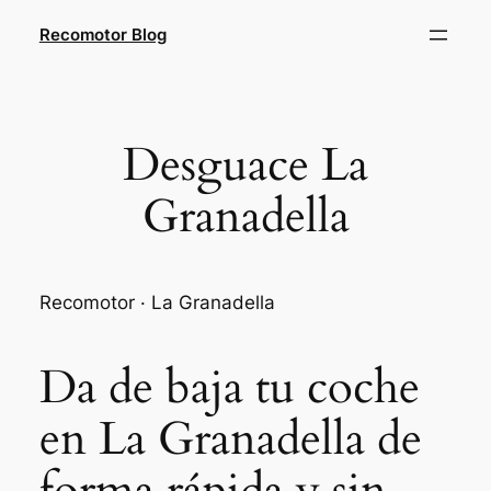
Saltar
Recomotor Blog
al
contenido
Desguace La
Granadella
Recomotor · La Granadella
Da de baja tu coche
en La Granadella de
forma rápida y sin