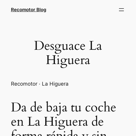
Saltar
Recomotor Blog
al
contenido
Desguace La
Higuera
Recomotor · La Higuera
Da de baja tu coche
en La Higuera de
forma rápida y sin