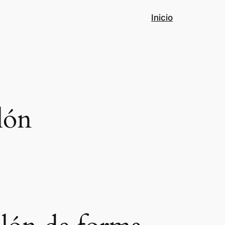
Inicio
lón