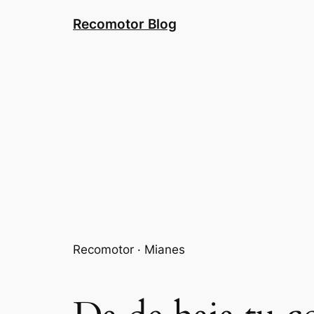
Saltar
Recomotor Blog
al
contenido
Recomotor · Mianes