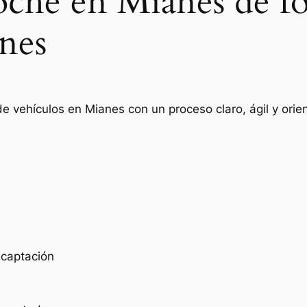
oche en Mianes de f
nes
de vehículos en Mianes con un proceso claro, ágil y ori
e captación