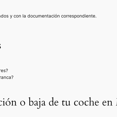
zados y con la documentación correspondiente.
s
res?
rranca?
sación o baja de tu coche en