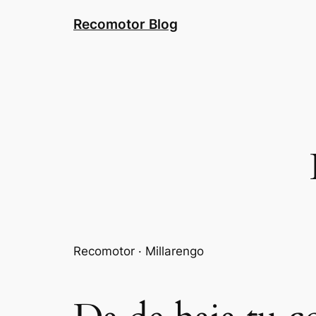
Saltar
Recomotor Blog
al
contenido
Recomotor · Millarengo