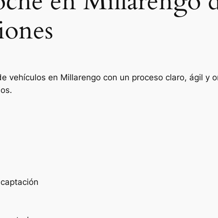
oche en Millarengo 
iones
e vehículos en Millarengo con un proceso claro, ágil y
ios.
e captación