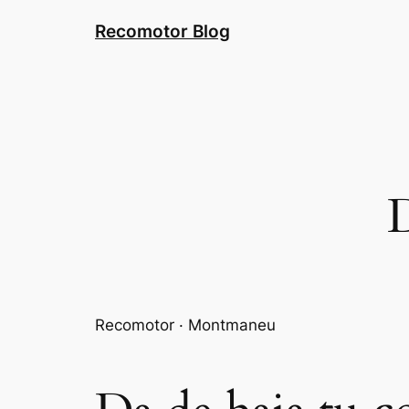
Saltar
Recomotor Blog
al
contenido
Recomotor · Montmaneu