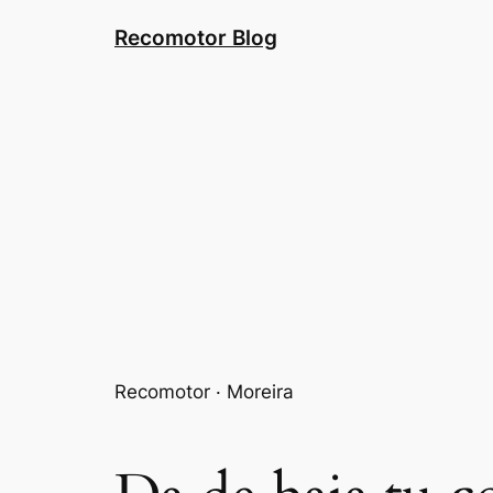
Saltar
Recomotor Blog
al
contenido
Recomotor · Moreira