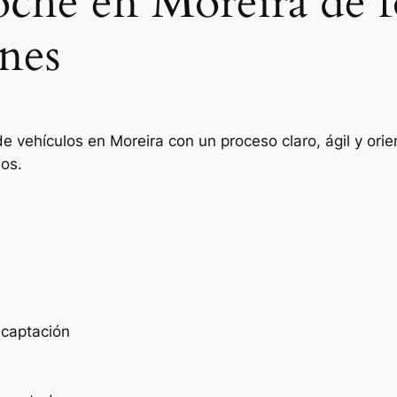
oche en Moreira de 
nes
de vehículos en Moreira con un proceso claro, ágil y or
ios.
e captación