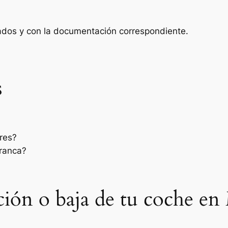
zados y con la documentación correspondiente.
s
res?
rranca?
sación o baja de tu coche e