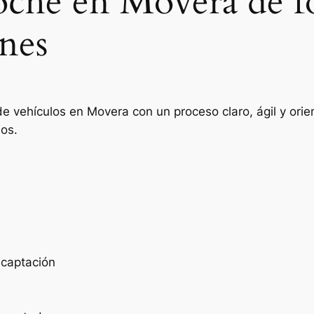
coche en Movera de f
nes
de vehículos en Movera con un proceso claro, ágil y or
ios.
e captación