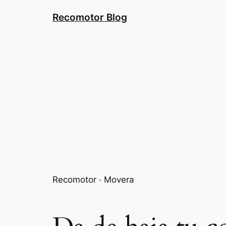
Saltar
Recomotor Blog
al
contenido
Recomotor · Movera