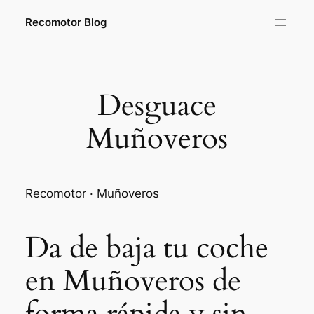
Saltar
Recomotor Blog
al
contenido
Desguace
Muñoveros
Recomotor · Muñoveros
Da de baja tu coche
en Muñoveros de
forma rápida y sin