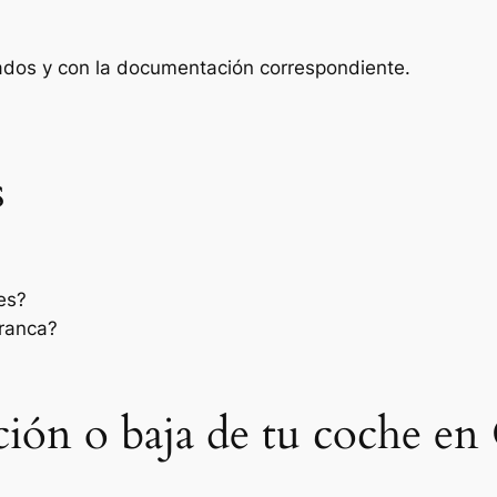
zados y con la documentación correspondiente.
s
es?
rranca?
ación o baja de tu coche en