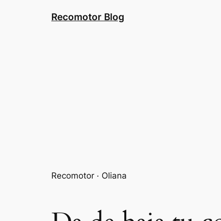
Saltar
Recomotor Blog
al
contenido
Recomotor · Oliana