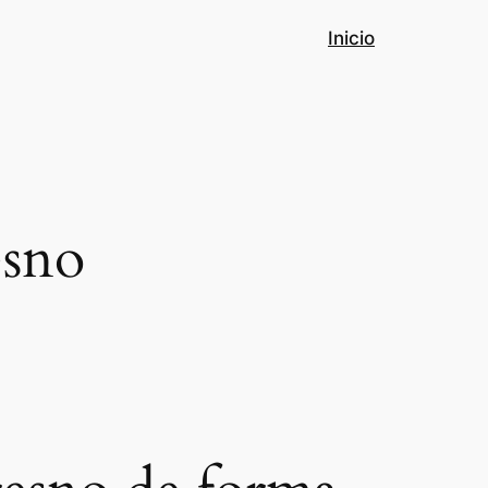
Inicio
esno