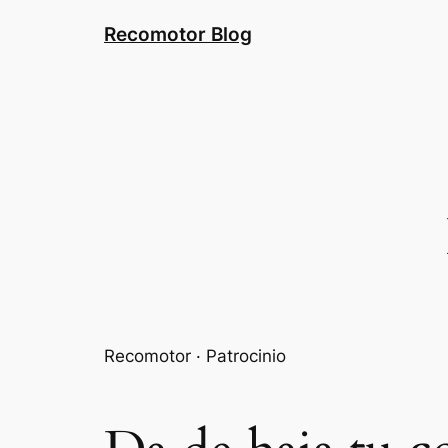
Saltar
Recomotor Blog
al
contenido
Recomotor · Patrocinio