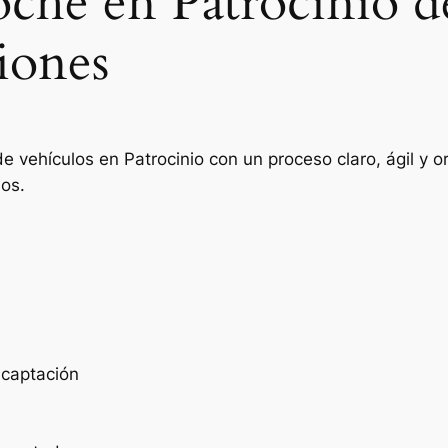
oche en Patrocinio d
iones
e vehículos en Patrocinio con un proceso claro, ágil y
ios.
e captación