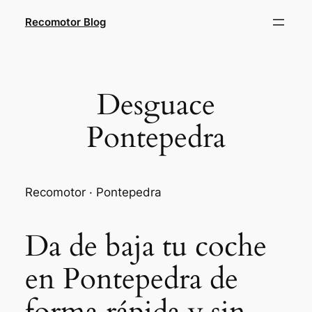
Saltar
Recomotor Blog
al
contenido
Desguace
Pontepedra
Recomotor · Pontepedra
Da de baja tu coche
en Pontepedra de
forma rápida y sin