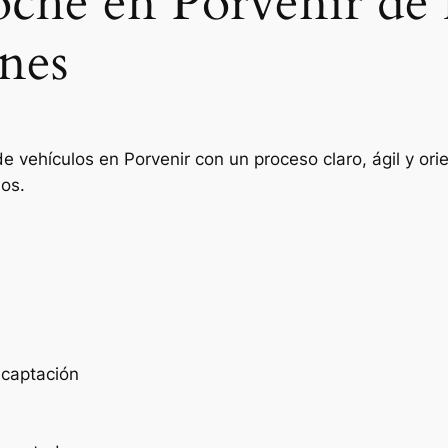
oche en Porvenir de 
nes
e vehículos en Porvenir con un proceso claro, ágil y o
ios.
e captación