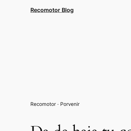
Saltar
Recomotor Blog
al
contenido
Recomotor · Porvenir