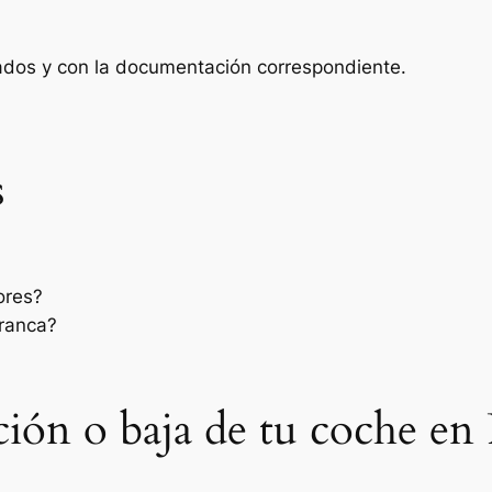
zados y con la documentación correspondiente.
s
ores?
rranca?
sación o baja de tu coche en