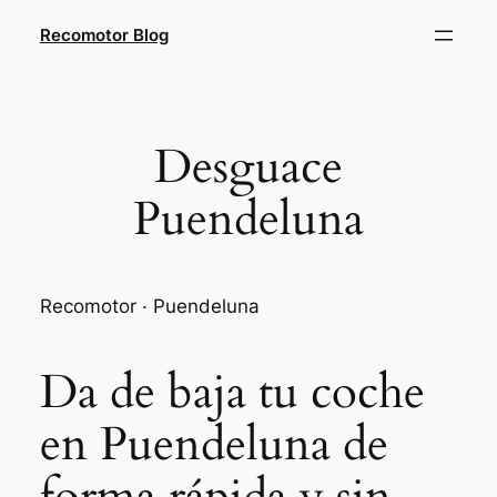
Saltar
Recomotor Blog
al
contenido
Desguace
Puendeluna
Recomotor · Puendeluna
Da de baja tu coche
en Puendeluna de
forma rápida y sin