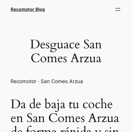
Saltar
Recomotor Blog
al
contenido
Desguace San
Comes Arzua
Recomotor · San Comes Arzua
Da de baja tu coche
en San Comes Arzua
de forma rápida y sin