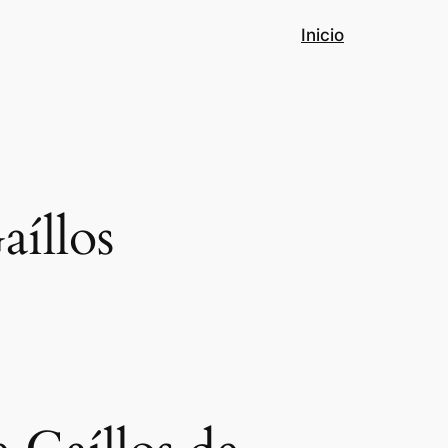
Inicio
íllos