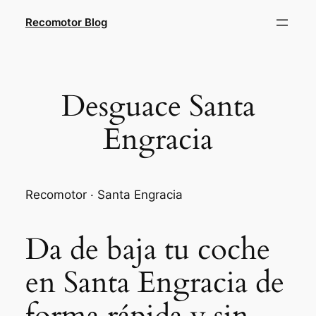
Saltar
Recomotor Blog
al
contenido
Desguace Santa
Engracia
Recomotor · Santa Engracia
Da de baja tu coche
en Santa Engracia de
forma rápida y sin