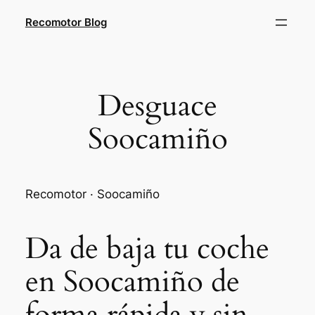
Saltar
Recomotor Blog
al
contenido
Desguace
Soocamiño
Recomotor · Soocamiño
Da de baja tu coche
en Soocamiño de
forma rápida y sin