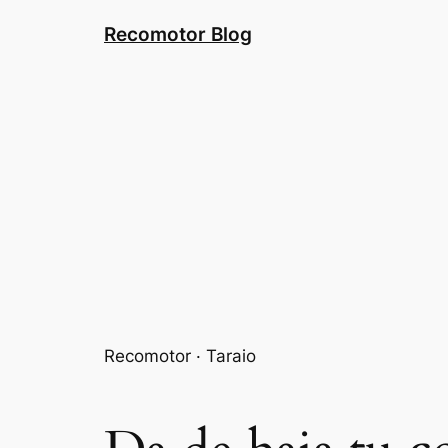
Saltar
Recomotor Blog
al
contenido
Recomotor · Taraio