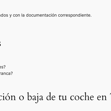
zados y con la documentación correspondiente.
s
es?
rranca?
ación o baja de tu coche en