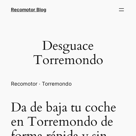
Saltar
Recomotor Blog
al
contenido
Desguace
Torremondo
Recomotor · Torremondo
Da de baja tu coche
en Torremondo de
forma rápida y sin