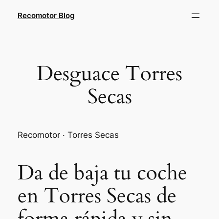
Saltar
Recomotor Blog
al
contenido
Desguace Torres
Secas
Recomotor · Torres Secas
Da de baja tu coche
en Torres Secas de
forma rápida y sin