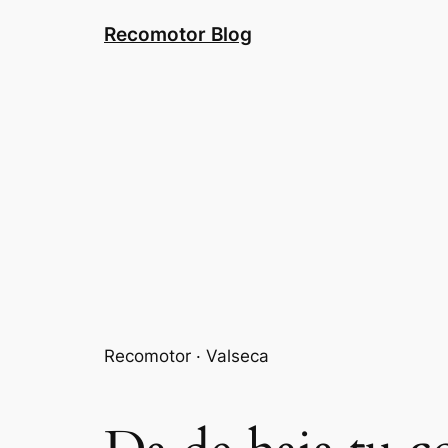
Saltar
Recomotor Blog
al
contenido
Recomotor · Valseca