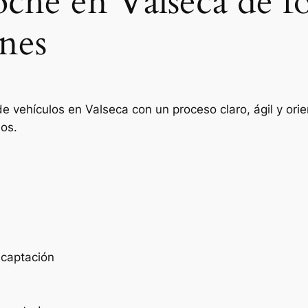
oche en Valseca de f
nes
de vehículos en Valseca con un proceso claro, ágil y or
ios.
e captación