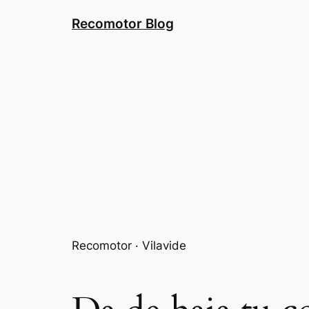
Saltar
Recomotor Blog
al
contenido
Recomotor · Vilavide