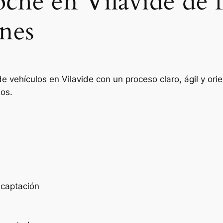
oche en Vilavide de 
nes
e vehículos en Vilavide con un proceso claro, ágil y o
ios.
e captación