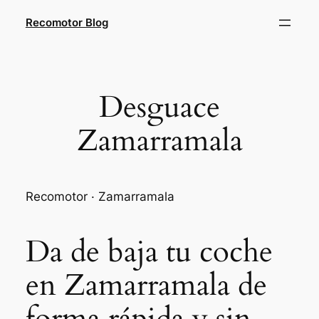
Saltar
Recomotor Blog
al
contenido
Desguace
Zamarramala
Recomotor · Zamarramala
Da de baja tu coche
en Zamarramala de
forma rápida y sin