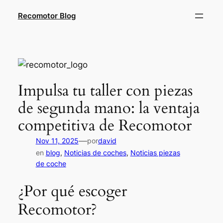
Saltar
Recomotor Blog
al
contenido
Impulsa tu taller con piezas
de segunda mano: la ventaja
competitiva de Recomotor
—
Nov 11, 2025
por
david
en
blog
, 
Noticias de coches
, 
Noticias piezas
de coche
¿Por qué escoger
Recomotor?