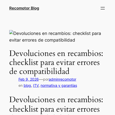
Saltar
Recomotor Blog
al
contenido
Devoluciones en recambios:
checklist para evitar errores
de compatibilidad
—
Feb 9, 2026
por
adminrecomotor
en
blog
, 
ITV
, 
normativa y garantías
Devoluciones en recambios:
checklist para evitar errores