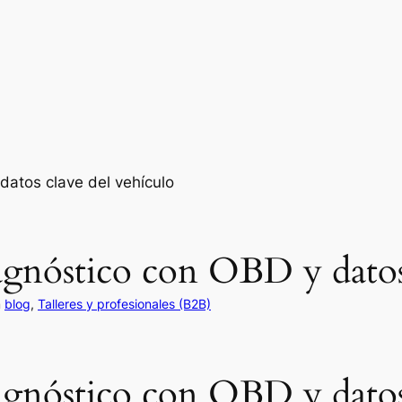
agnóstico con OBD y datos 
n
blog
, 
Talleres y profesionales (B2B)
agnóstico con OBD y datos 