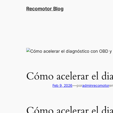
Saltar
Recomotor Blog
al
contenido
Cómo acelerar el di
—
Feb 9, 2026
por
adminrecomotor
e
Cómo acelerar el di