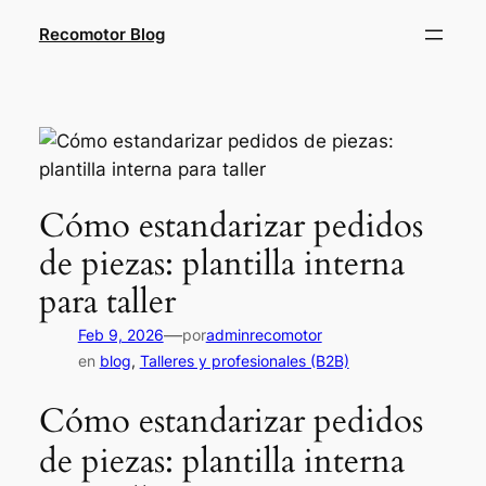
Saltar
Recomotor Blog
al
contenido
Cómo estandarizar pedidos
de piezas: plantilla interna
para taller
—
Feb 9, 2026
por
adminrecomotor
en
blog
, 
Talleres y profesionales (B2B)
Cómo estandarizar pedidos
de piezas: plantilla interna