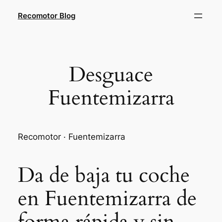
Saltar
Recomotor Blog
al
contenido
Desguace
Fuentemizarra
Recomotor · Fuentemizarra
Da de baja tu coche
en Fuentemizarra de
forma rápida y sin