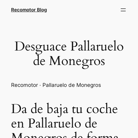
Saltar
Recomotor Blog
al
contenido
Desguace Pallaruelo
de Monegros
Recomotor · Pallaruelo de Monegros
Da de baja tu coche
en Pallaruelo de
Monegros de forma