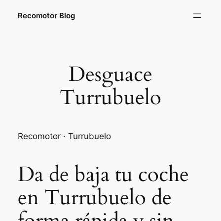
Saltar
Recomotor Blog
al
contenido
Desguace
Turrubuelo
Recomotor · Turrubuelo
Da de baja tu coche
en Turrubuelo de
forma rápida y sin