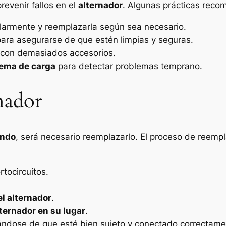
evenir fallos en el
alternador
. Algunas prácticas reco
larmente y reemplazarla según sea necesario.
ara asegurarse de que estén limpias y seguras.
con demasiados accesorios.
tema de carga
para detectar problemas temprano.
nador
ando
, será necesario reemplazarlo. El proceso de reem
rtocircuitos.
el alternador
.
alternador en su lugar
.
ándose de que esté bien sujeto y conectado correctame