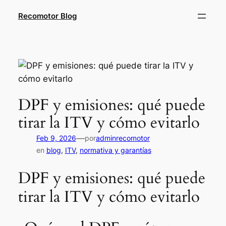
Saltar
Recomotor Blog
al
contenido
DPF y emisiones: qué puede
tirar la ITV y cómo evitarlo
—
Feb 9, 2026
por
adminrecomotor
en
blog
, 
ITV
, 
normativa y garantías
DPF y emisiones: qué puede
tirar la ITV y cómo evitarlo