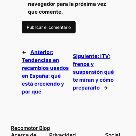
navegador para la próxima vez
que comente.
←
Anterior:
Siguiente:
ITV:
Tendencias en
frenos y
recambios usados
suspensión qué
en España: qué
te miran y cómo
está creciendo y
prepararlo
→
por qué
Recomotor Blog
Acerca de
Privacidad
Social