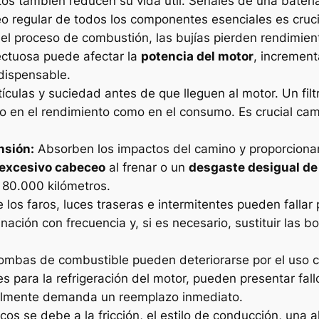
rtos también reducen su vida útil. Señales de una baterí
o regular de todos los componentes esenciales es cruci
l proceso de combustión, las bujías pierden rendimient
ectuosa puede afectar la
potencia del motor
, increment
ndispensable.
tículas y suciedad antes de que lleguen al motor. Un filt
to en el rendimiento como en el consumo. Es crucial cam
nsión:
Absorben los impactos del camino y proporcionan
excesivo cabeceo
al frenar o un
desgaste desigual de
 80.000 kilómetros.
los faros, luces traseras e intermitentes pueden fallar 
uminación con frecuencia y, si es necesario, sustituir las
mbas de combustible pueden deteriorarse por el uso co
 para la refrigeración del motor, pueden presentar fal
ualmente demanda un reemplazo inmediato.
cos se debe a la fricción, el estilo de conducción, una a