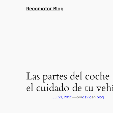
Saltar
Recomotor Blog
al
contenido
Las partes del coche
el cuidado de tu veh
—
Jul 21, 2025
por
david
en
blog