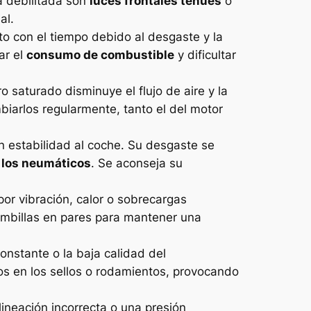
a debilitada son
luces frontales tenues
o
al.
o con el tiempo debido al desgaste y la
ar el
consumo de combustible
y dificultar
ro saturado disminuye el flujo de aire y la
biarlos regularmente, tanto el del motor
 estabilidad al coche. Su desgaste se
 los neumáticos
. Se aconseja su
por vibración, calor o sobrecargas
 bombillas en pares para mantener una
nstante o la baja calidad del
los en los sellos o rodamientos, provocando
lineación incorrecta o una presión