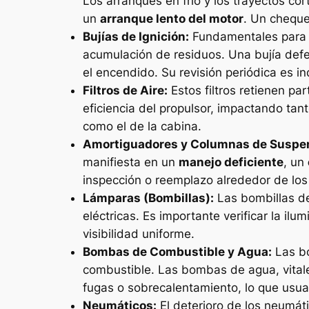
Los arranques en frío y los trayectos co
un
arranque lento del motor
. Un cheque
Bujías de Ignición:
Fundamentales para e
acumulación de residuos. Una bujía def
el encendido. Su revisión periódica es i
Filtros de Aire:
Estos filtros retienen par
eficiencia del propulsor, impactando tan
como el de la cabina.
Amortiguadores y Columnas de Suspe
manifiesta en un
manejo deficiente
, un
inspección o reemplazo alrededor de los
Lámparas (Bombillas):
Las bombillas de 
eléctricas. Es importante verificar la il
visibilidad uniforme.
Bombas de Combustible y Agua:
Las bo
combustible. Las bombas de agua, vitales
fugas o sobrecalentamiento, lo que us
Neumáticos:
El deterioro de los neumáti