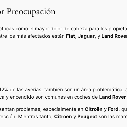
or Preocupación
éctricas como el mayor dolor de cabeza para los propie
ntre los más afectados están
Fiat
,
Jaguar
, y
Land Rove
12% de las averías, también son un área problemática,
ónica y encendido son comunes en coches de
Land Rover
esentan problemas, especialmente en
Citroën
y
Ford
, q
ección. Mientras tanto,
Citroën
y
Peugeot
son las marc