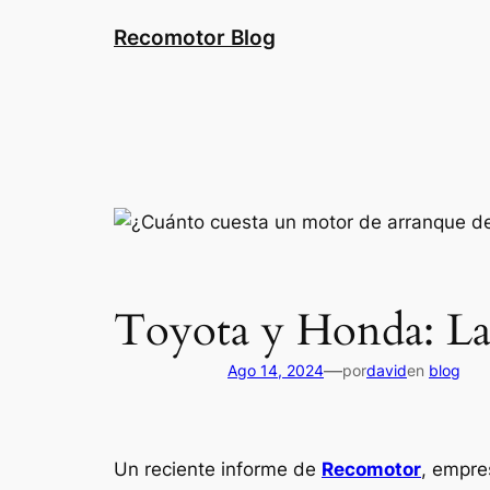
Saltar
Recomotor Blog
al
contenido
Toyota y Honda: Las
—
Ago 14, 2024
por
david
en
blog
Un reciente informe de
Recomotor
, empre