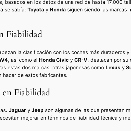
es, basados en los datos de una red de hasta 17.000 ta
ya se sabía:
Toyota
y
Honda
siguen siendo las marcas 
 Fiabilidad
abezan la clasificación con los coches más duraderos 
AV4
, así como el
Honda Civic
y
CR-V
, destacan por su 
Tras estas dos marcas, otras japonesas como
Lexus
y
S
n hacer de estos fabricantes.
en Fiabilidad
das.
Jaguar
y
Jeep
son algunas de las que presentan m
necesitan mejorar en términos de fiabilidad técnica y m