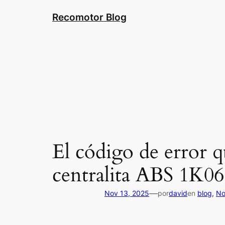
Saltar
Recomotor Blog
al
contenido
El código de error q
centralita ABS 1K0
—
Nov 13, 2025
por
david
en
blog
, 
No